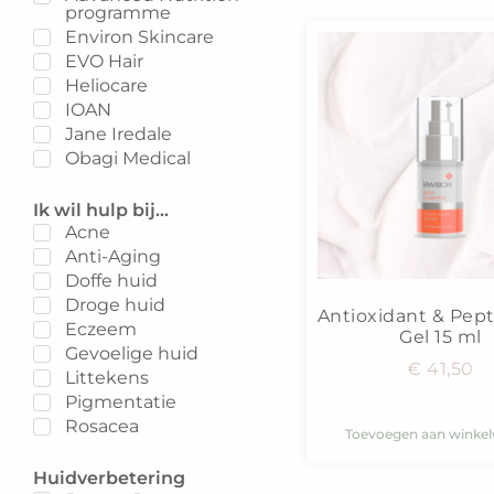
programme
Environ Skincare
EVO Hair
Heliocare
IOAN
Jane Iredale
Obagi Medical
Ik wil hulp bij...
Acne
Anti-Aging
Doffe huid
Droge huid
Antioxidant & Pep
Eczeem
Gel 15 ml
Gevoelige huid
€
41,50
Littekens
Pigmentatie
Rosacea
Toevoegen aan winke
Huidverbetering