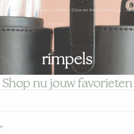
Spraytan
Brows & Lashes
Glow en Know Beleving
Abo
Contact
rimpels
Shop nu jouw favorieten
en