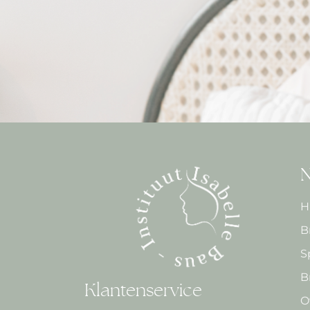
N
H
B
S
B
Klantenservice
O