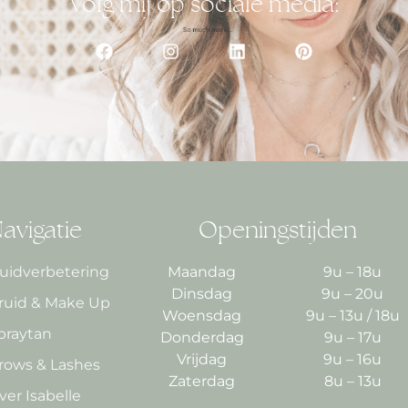
Volg mij op sociale media:
avigatie
Openingstijden
uidverbetering
Maandag
9u – 18u
Dinsdag
9u – 20u
ruid & Make Up
Woensdag
9u – 13u / 18u
praytan
Donderdag
9u – 17u
Vrijdag
9u – 16u
rows & Lashes
Zaterdag
8u – 13u
ver Isabelle