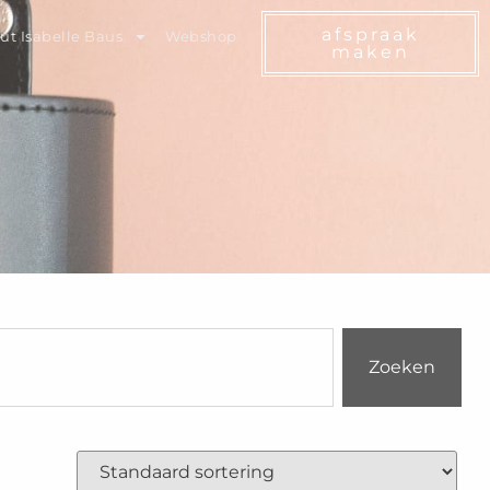
afspraak
ut Isabelle Baus
Webshop
maken
Zoeken